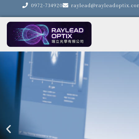
跳
0972-734920
raylead@rayleadoptix.co
至
主
要
內
容