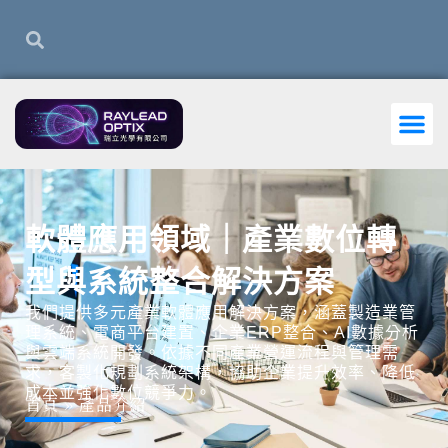
跳
搜
搜
至
尋
尋
主
要
內
容
軟體應用領域｜產業數位轉
型與系統整合解決方案
我們提供多元產業軟體應用解決方案，涵蓋製造業管
理系統、電商平台建置、企業ERP整合、AI數據分析
與雲端系統開發。依據不同產業營運流程與管理需
求，客製化規劃系統架構，協助企業提升效率、降低
成本並強化數位競爭力。
首頁
»
產品介紹