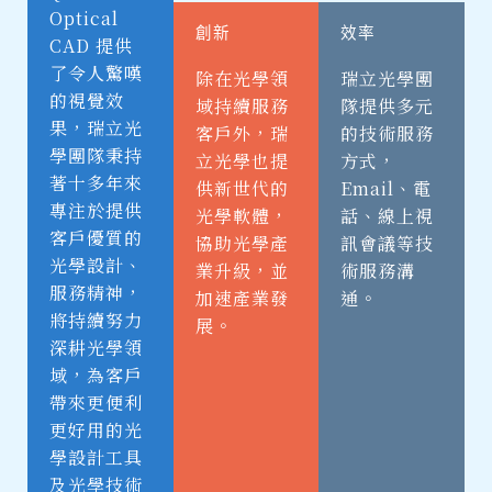
Optical
創新
效率
CAD 提供
了令人驚嘆
除在光學領
瑞立光學團
的視覺效
域持續服務
隊提供多元
果，瑞立光
客戶外，瑞
的技術服務
學團隊秉持
立光學也提
方式，
著十多年來
供新世代的
Email、電
專注於提供
光學軟體，
話、線上視
客戶優質的
協助光學產
訊會議等技
光學設計、
業升級，並
術服務溝
服務精神，
加速產業發
通。
將持續努力
展。
深耕光學領
域，為客戶
帶來更便利
更好用的光
學設計工具
及光學技術